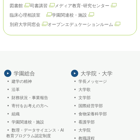
図書館
司書講習
メディア教育･研究センター
臨床心理相談室
学園関連校・施設
別府大学同窓会
オープンエデュケーションルーム
学園総合
大学院・大学
建学の精神
学長メッセージ
沿革
大学歌
財務状況・事業報告
文学部
寄付をお考えの方へ
国際経営学部
組織
食物栄養科学部
学園関連校・施設
看護学部
数理・データサイエンス・AI
大学院
教育プログラム認定制度
教職課程