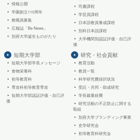
情報公開
司書課程
学園創立110周年
学芸員課程
教職員募集
日本語教員養成課程
広報誌「Be-News」
別科日本語課程
別府大学誕生ものがたり
大学機関別認証評価・自己評
価
短期大学部
研究・社会貢献
短期大学部学長メッセージ
教育活動
食物栄養科
教員一覧
初等教育科
科学研究費採択状況
専攻科初等教育専攻
受託・共同・助成研究
短期大学部認証評価・自己評
学長裁量経費
価
研究活動の不正防止に関する
取組
別府大学ブランディング事業
史学研究会
初等教育科研究会