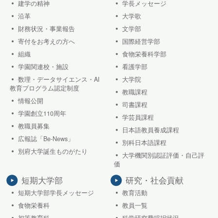
建学の精神
学長メッセージ
沿革
大学歌
財務状況・事業報告
文学部
寄付をお考えの方へ
国際経営学部
組織
食物栄養科学部
学園関連校・施設
看護学部
数理・データサイエンス・AI
大学院
教育プログラム認定制度
教職課程
情報公開
司書課程
学園創立110周年
学芸員課程
教職員募集
日本語教員養成課程
広報誌「Be-News」
別科日本語課程
別府大学誕生ものがたり
大学機関別認証評価・自己評
価
短期大学部
研究・社会貢献
短期大学部学長メッセージ
教育活動
食物栄養科
教員一覧
初等教育科
科学研究費採択状況