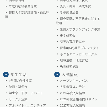
専攻科初等教育専攻
受託・共同・助成研究
短期大学部認証評価・自己評
学長裁量経費
価
研究活動の不正防止に関する
取組
別府大学ブランディング事業
史学研究会
初等教育科研究会
夢米(ゆめ)棚田プロジェクト
もぐもぐハッピーサークル
地域連携・地域貢献
教育研究施設
学生生活
入試情報
1年間の学生生活
オープンキャンパス
学費・奨学金
入学者選抜の予告
学生寮・下宿・アパート
2026年度入試情報
サークル活動
2026年度合格者向けサイト
アルバイト・ボランティア
2027年度入試情報