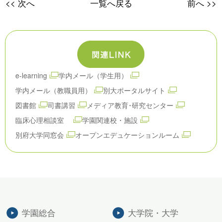
<< 次へ
一覧へ戻る
前へ >>
e-learning
学内メール（学生用）
学内メール（教職員用）
別大ポータルサイト
図書館
司書講習
メディア教育･研究センター
臨床心理相談室
学園関連校・施設
別府大学同窓会
オープンエデュケーションルーム
学園総合
大学院・大学