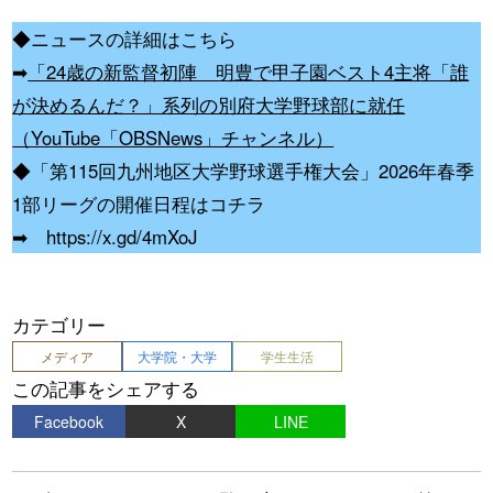
◆ニュースの詳細はこちら
➡
「24歳の新監督初陣 明豊で甲子園ベスト4主将「誰
が決めるんだ？」系列の別府大学野球部に就任
（YouTube「OBSNews」チャンネル）
◆「第115回九州地区大学野球選手権大会」2026年春季
1部リーグの開催日程はコチラ
➡
https://x.gd/4mXoJ
カテゴリー
メディア
大学院・大学
学生生活
この記事をシェアする
Facebook
X
LINE