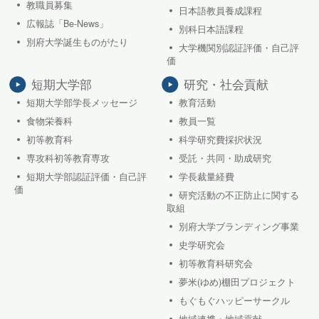
教職員募集
日本語教員養成課程
広報誌「Be-News」
別科日本語課程
別府大学誕生ものがたり
大学機関別認証評価・自己評
価
短期大学部
研究・社会貢献
短期大学部学長メッセージ
教育活動
食物栄養科
教員一覧
初等教育科
科学研究費採択状況
専攻科初等教育専攻
受託・共同・助成研究
短期大学部認証評価・自己評
学長裁量経費
価
研究活動の不正防止に関する
取組
別府大学ブランディング事業
史学研究会
初等教育科研究会
夢米(ゆめ)棚田プロジェクト
もぐもぐハッピーサークル