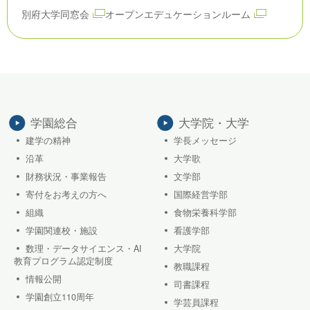
別府大学同窓会
オープンエデュケーションルーム
学園総合
大学院・大学
建学の精神
学長メッセージ
沿革
大学歌
財務状況・事業報告
文学部
寄付をお考えの方へ
国際経営学部
組織
食物栄養科学部
学園関連校・施設
看護学部
数理・データサイエンス・AI
大学院
教育プログラム認定制度
教職課程
情報公開
司書課程
学園創立110周年
学芸員課程