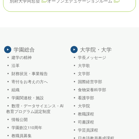
別府大学同窓会
オープンエデュケーションルーム
学園総合
大学院・大学
建学の精神
学長メッセージ
沿革
大学歌
財務状況・事業報告
文学部
寄付をお考えの方へ
国際経営学部
組織
食物栄養科学部
学園関連校・施設
看護学部
数理・データサイエンス・AI
大学院
教育プログラム認定制度
教職課程
情報公開
司書課程
学園創立110周年
学芸員課程
教職員募集
日本語教員養成課程