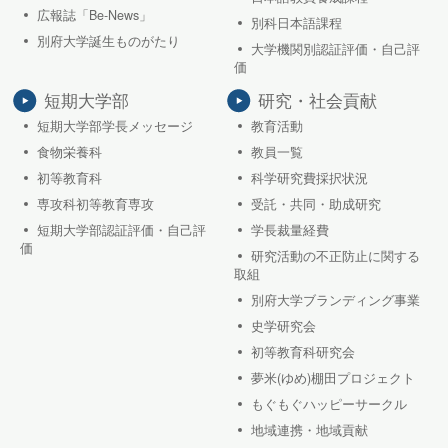
広報誌「Be-News」
別科日本語課程
別府大学誕生ものがたり
大学機関別認証評価・自己評
価
短期大学部
研究・社会貢献
短期大学部学長メッセージ
教育活動
食物栄養科
教員一覧
初等教育科
科学研究費採択状況
専攻科初等教育専攻
受託・共同・助成研究
短期大学部認証評価・自己評
学長裁量経費
価
研究活動の不正防止に関する
取組
別府大学ブランディング事業
史学研究会
初等教育科研究会
夢米(ゆめ)棚田プロジェクト
もぐもぐハッピーサークル
地域連携・地域貢献