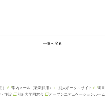
一覧へ戻る
用）
学内メール（教職員用）
別大ポータルサイト
図書
校・施設
別府大学同窓会
オープンエデュケーションルー