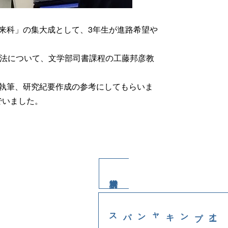
来科」の集大成として、3年生が進路希望や
方法について、文学部司書課程の工藤邦彦教
執筆、研究紀要作成の参考にしてもらいま
でいました。
。
プンキャンパス
オ
ー