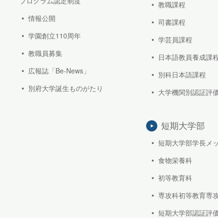
プログラム認定制度
教職課程
情報公開
司書課程
学園創立110周年
学芸員課程
教職員募集
日本語教員養成課
広報誌「Be-News」
別科日本語課程
別府大学誕生ものがたり
大学機関別認証評
短期大学部
短期大学部学長メ
食物栄養科
初等教育科
専攻科初等教育専
短期大学部認証評