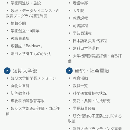
学園関連校・施設
看護学部
数理・データサイエンス・AI
大学院
教育プログラム認定制度
教職課程
情報公開
司書課程
学園創立110周年
学芸員課程
教職員募集
日本語教員養成課程
広報誌「Be-News」
別科日本語課程
別府大学誕生ものがたり
大学機関別認証評価・自己評
価
短期大学部
研究・社会貢献
短期大学部学長メッセージ
教育活動
食物栄養科
教員一覧
初等教育科
科学研究費採択状況
専攻科初等教育専攻
受託・共同・助成研究
短期大学部認証評価・自己評
学長裁量経費
価
研究活動の不正防止に関する
取組
別府大学ブランディング事業