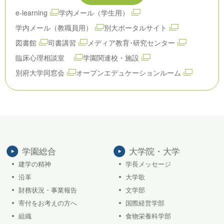
e-learning
学内メール（学生用）
学内メール（教職員用）
別大ポータルサイト
図書館
司書講習
メディア教育･研究センター
臨床心理相談室
学園関連校・施設
別府大学同窓会
オープンエデュケーションルーム
学園総合
大学院・大学
建学の精神
学長メッセージ
沿革
大学歌
財務状況・事業報告
文学部
寄付をお考えの方へ
国際経営学部
組織
食物栄養科学部