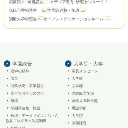
図書館
司書講習
メディア教育･研究センター
臨床心理相談室
学園関連校・施設
別府大学同窓会
オープンエデュケーションルーム
学園総合
大学院・大学
建学の精神
学長メッセージ
沿革
大学歌
財務状況・事業報告
文学部
寄付をお考えの方へ
国際経営学部
組織
食物栄養科学部
学園関連校・施設
看護学部
数理・データサイエンス・AI
大学院
教育プログラム認定制度
教職課程
情報公開