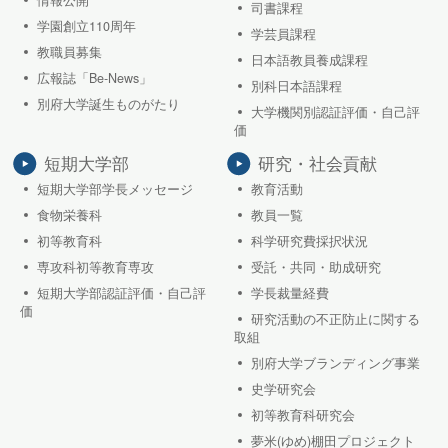
司書課程
学園創立110周年
学芸員課程
教職員募集
日本語教員養成課程
広報誌「Be-News」
別科日本語課程
別府大学誕生ものがたり
大学機関別認証評価・自己評
価
短期大学部
研究・社会貢献
短期大学部学長メッセージ
教育活動
食物栄養科
教員一覧
初等教育科
科学研究費採択状況
専攻科初等教育専攻
受託・共同・助成研究
短期大学部認証評価・自己評
学長裁量経費
価
研究活動の不正防止に関する
取組
別府大学ブランディング事業
史学研究会
初等教育科研究会
夢米(ゆめ)棚田プロジェクト