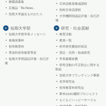
教職員募集
日本語教員養成課程
広報誌「Be-News」
別科日本語課程
別府大学誕生ものがたり
大学機関別認証評価・自己評
価
短期大学部
研究・社会貢献
短期大学部学長メッセージ
教育活動
食物栄養科
教員一覧
初等教育科
科学研究費採択状況
専攻科初等教育専攻
受託・共同・助成研究
短期大学部認証評価・自己評
学長裁量経費
価
研究活動の不正防止に関する
取組
別府大学ブランディング事業
史学研究会
初等教育科研究会
夢米(ゆめ)棚田プロジェクト
もぐもぐハッピーサークル
地域連携・地域貢献