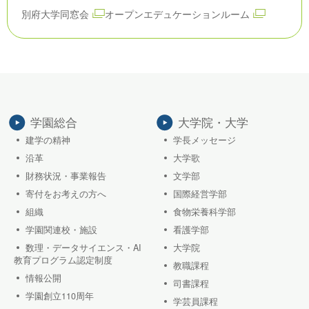
別府大学同窓会
オープンエデュケーションルーム
学園総合
大学院・大学
建学の精神
学長メッセージ
沿革
大学歌
財務状況・事業報告
文学部
寄付をお考えの方へ
国際経営学部
組織
食物栄養科学部
学園関連校・施設
看護学部
数理・データサイエンス・AI
大学院
教育プログラム認定制度
教職課程
情報公開
司書課程
学園創立110周年
学芸員課程