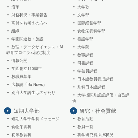
沿革
大学歌
財務状況・事業報告
文学部
寄付をお考えの方へ
国際経営学部
組織
食物栄養科学部
学園関連校・施設
看護学部
数理・データサイエンス・AI
大学院
教育プログラム認定制度
教職課程
情報公開
司書課程
学園創立110周年
学芸員課程
教職員募集
日本語教員養成課程
広報誌「Be-News」
別科日本語課程
別府大学誕生ものがたり
大学機関別認証評価・自己評
価
短期大学部
研究・社会貢献
短期大学部学長メッセージ
教育活動
食物栄養科
教員一覧
初等教育科
科学研究費採択状況