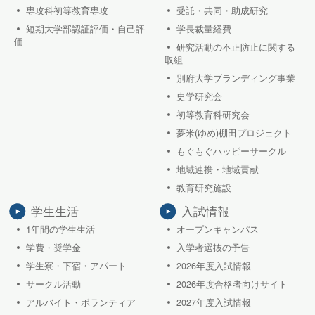
専攻科初等教育専攻
受託・共同・助成研究
短期大学部認証評価・自己評
学長裁量経費
価
研究活動の不正防止に関する
取組
別府大学ブランディング事業
史学研究会
初等教育科研究会
夢米(ゆめ)棚田プロジェクト
もぐもぐハッピーサークル
地域連携・地域貢献
教育研究施設
学生生活
入試情報
1年間の学生生活
オープンキャンパス
学費・奨学金
入学者選抜の予告
学生寮・下宿・アパート
2026年度入試情報
サークル活動
2026年度合格者向けサイト
アルバイト・ボランティア
2027年度入試情報