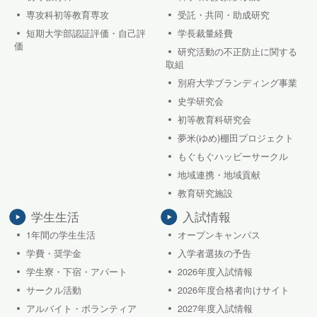
専攻科初等教育専攻
受託・共同・助成研究
短期大学部認証評価・自己評
学長裁量経費
価
研究活動の不正防止に関する
取組
別府大学ブランディング事業
史学研究会
初等教育科研究会
夢米(ゆめ)棚田プロジェクト
もぐもぐハッピーサークル
地域連携・地域貢献
教育研究施設
学生生活
入試情報
1年間の学生生活
オープンキャンパス
学費・奨学金
入学者選抜の予告
学生寮・下宿・アパート
2026年度入試情報
サークル活動
2026年度合格者向けサイト
アルバイト・ボランティア
2027年度入試情報