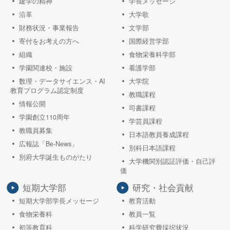
建学の精神
学長メッセージ
沿革
大学歌
財務状況・事業報告
文学部
寄付をお考えの方へ
国際経営学部
組織
食物栄養科学部
学園関連校・施設
看護学部
数理・データサイエンス・AI
大学院
教育プログラム認定制度
教職課程
情報公開
司書課程
学園創立110周年
学芸員課程
教職員募集
日本語教員養成課程
広報誌「Be-News」
別科日本語課程
別府大学誕生ものがたり
大学機関別認証評価・自己評
価
短期大学部
研究・社会貢献
短期大学部学長メッセージ
教育活動
食物栄養科
教員一覧
初等教育科
科学研究費採択状況