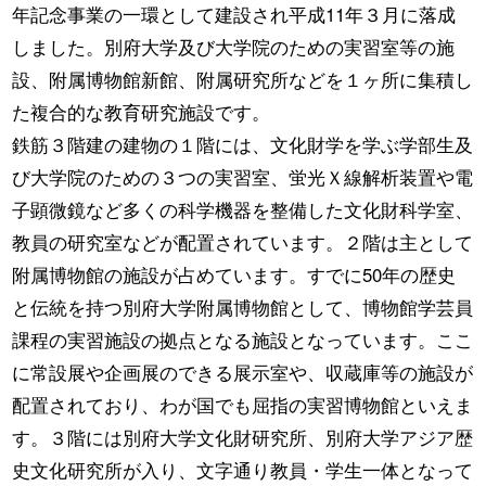
年記念事業の一環として建設され平成11年３月に落成
しました。別府大学及び大学院のための実習室等の施
設、附属博物館新館、附属研究所などを１ヶ所に集積し
た複合的な教育研究施設です。
鉄筋３階建の建物の１階には、文化財学を学ぶ学部生及
び大学院のための３つの実習室、蛍光Ｘ線解析装置や電
子顕微鏡など多くの科学機器を整備した文化財科学室、
教員の研究室などが配置されています。２階は主として
附属博物館の施設が占めています。すでに50年の歴史
と伝統を持つ別府大学附属博物館として、博物館学芸員
課程の実習施設の拠点となる施設となっています。ここ
に常設展や企画展のできる展示室や、収蔵庫等の施設が
配置されており、わが国でも屈指の実習博物館といえま
す。３階には別府大学文化財研究所、別府大学アジア歴
史文化研究所が入り、文字通り教員・学生一体となって